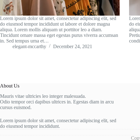
Lorem ipsum dolor sit amet, consectetur adipiscing elit, sed
Lorem
do eiusmod tempor incididunt ut labore et dolore magna
do ei
aliqua. Lorem mollis aliquam ut porttitor leo a diam.
aliqu
Tincidunt ornare massa eget egestas purus viverra accumsan
Preti
in. Sed tempus urna et…
condi
elegant-mccarthy
December 24, 2021
About Us
Mauris vitae ultricies leo integer malesuada.
Odio tempor orci dapibus ultrices in. Egestas diam in arcu
cursus euismod.
Lorem ipsum dolor sit amet, consectetur adipiscing elit, sed
do eiusmod tempor incididunt.
Copy