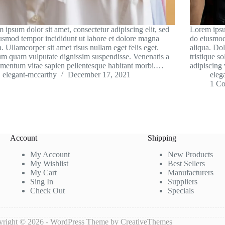
 ipsum dolor sit amet, consectetur adipiscing elit, sed
Lorem ipsum
usmod tempor incididunt ut labore et dolore magna
do eiusmod
a. Ullamcorper sit amet risus nullam eget felis eget.
aliqua. Dol
um quam vulputate dignissim suspendisse. Venenatis a
tristique s
mentum vitae sapien pellentesque habitant morbi.…
adipiscing 
elegant-mccarthy
December 17, 2021
eleg
1 C
Account
Shipping
My Account
New Products
My Wishlist
Best Sellers
My Cart
Manufacturers
Sing In
Suppliers
Check Out
Specials
right © 2026 - WordPress Theme by
CreativeThemes