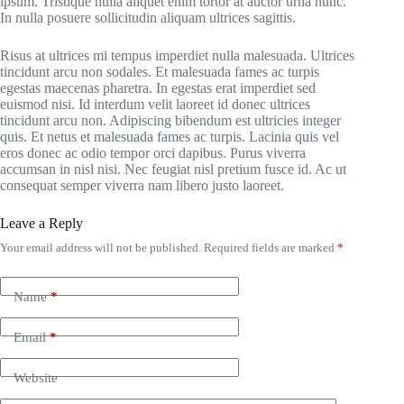
ipsum. Tristique nulla aliquet enim tortor at auctor urna nunc.
In nulla posuere sollicitudin aliquam ultrices sagittis.
Risus at ultrices mi tempus imperdiet nulla malesuada. Ultrices
tincidunt arcu non sodales. Et malesuada fames ac turpis
egestas maecenas pharetra. In egestas erat imperdiet sed
euismod nisi. Id interdum velit laoreet id donec ultrices
tincidunt arcu non. Adipiscing bibendum est ultricies integer
quis. Et netus et malesuada fames ac turpis. Lacinia quis vel
eros donec ac odio tempor orci dapibus. Purus viverra
accumsan in nisl nisi. Nec feugiat nisl pretium fusce id. Ac ut
consequat semper viverra nam libero justo laoreet.
Leave a Reply
Your email address will not be published.
Required fields are marked
*
Name
*
Email
*
Website