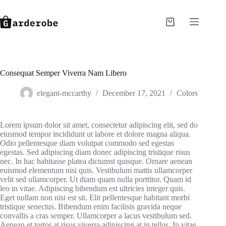
Skip
to
content
Shopping
cart
Consequat Semper Viverra Nam Libero
elegant-mccarthy
December 17, 2021
Colors
Lorem ipsum dolor sit amet, consectetur adipiscing elit, sed do
eiusmod tempor incididunt ut labore et dolore magna aliqua.
Odio pellentesque diam volutpat commodo sed egestas
egestas. Sed adipiscing diam donec adipiscing tristique risus
nec. In hac habitasse platea dictumst quisque. Ornare aenean
euismod elementum nisi quis. Vestibulum mattis ullamcorper
velit sed ullamcorper. Ut diam quam nulla porttitor. Quam id
leo in vitae. Adipiscing bibendum est ultricies integer quis.
Eget nullam non nisi est sit. Elit pellentesque habitant morbi
tristique senectus. Bibendum enim facilisis gravida neque
convallis a cras semper. Ullamcorper a lacus vestibulum sed.
Aenean et tortor at risus viverra adipiscing at in tellus. In vitae