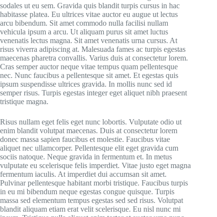
sodales ut eu sem. Gravida quis blandit turpis cursus in hac
habitasse platea. Eu ultrices vitae auctor eu augue ut lectus
arcu bibendum. Sit amet commodo nulla facilisi nullam
vehicula ipsum a arcu. Ut aliquam purus sit amet luctus
venenatis lectus magna. Sit amet venenatis urna cursus. At
risus viverra adipiscing at. Malesuada fames ac turpis egestas
maecenas pharetra convallis. Varius duis at consectetur lorem.
Cras semper auctor neque vitae tempus quam pellentesque
nec. Nunc faucibus a pellentesque sit amet. Et egestas quis
ipsum suspendisse ultrices gravida. In mollis nunc sed id
semper risus. Turpis egestas integer eget aliquet nibh praesent
tristique magna.
Risus nullam eget felis eget nunc lobortis. Vulputate odio ut
enim blandit volutpat maecenas. Duis at consectetur lorem
donec massa sapien faucibus et molestie. Faucibus vitae
aliquet nec ullamcorper. Pellentesque elit eget gravida cum
sociis natoque. Neque gravida in fermentum et. In metus
vulputate eu scelerisque felis imperdiet. Vitae justo eget magna
fermentum iaculis. At imperdiet dui accumsan sit amet.
Pulvinar pellentesque habitant morbi tristique. Faucibus turpis
in eu mi bibendum neque egestas congue quisque. Turpis
massa sed elementum tempus egestas sed sed risus. Volutpat
blandit aliquam etiam erat velit scelerisque. Eu nisl nunc mi