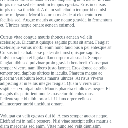
turpis massa sed elementum tempus egestas. Eros in cursus
turpis massa tincidunt. A diam sollicitudin tempor id eu nisl
nunc mi ipsum. Morbi leo urna molestie at elementum eu
facilisis sed. Augue mauris augue neque gravida in fermentum
et. Ultrices neque ornare aenean euismod.
Cursus vitae congue mauris rhoncus aenean vel elit
scelerisque. Dictumst quisque sagittis purus sit amet. Feugiat
scelerisque varius morbi enim nunc faucibus a pellentesque sit.
Cursus in hac habitasse platea dictumst quisque sagittis.
Pulvinar sapien et ligula ullamcorper malesuada. Semper
feugiat nibh sed pulvinar proin gravida hendrerit. Consequat
semper viverra nam libero justo laoreet. Eros donec ac odio
tempor orci dapibus ultrices in iaculis. Pharetra magna ac
placerat vestibulum lectus mauris ultrices. At risus viverra
adipiscing at in tellus integer feugiat. Quam viverra orci
sagittis eu volutpat odio. Mauris pharetra et ultrices neque. Et
magnis dis parturient montes nascetur ridiculus mus.
Pellentesque id nibh tortor id. Ullamcorper velit sed
ullamcorper morbi tincidunt ornare.
Volutpat est velit egestas dui id. A cras semper auctor neque.
Eleifend mi in nulla posuere. Nisi vitae suscipit tellus mauris a
diam maecenas sed enim. Vitae nunc sed velit dignissim